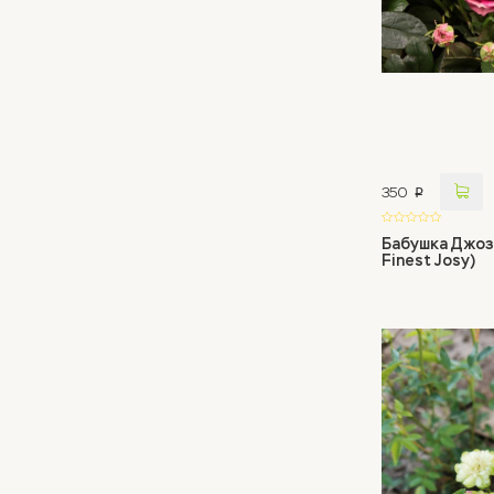
350
p
Бабушка Джоз
Finest Josy)