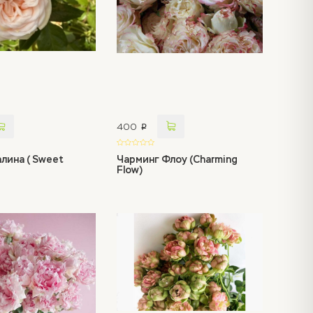
400
p
лина ( Sweet
Чарминг Флоу (Charming
Flow)