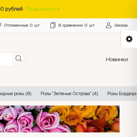
0 рублей
Подробности
Отложенные
0
шт.
В сравнении
0
шт.
Заказы
Новинки
идные розы (8)
Розы "Зеленые Острова" (4)
Розы Бордюрн