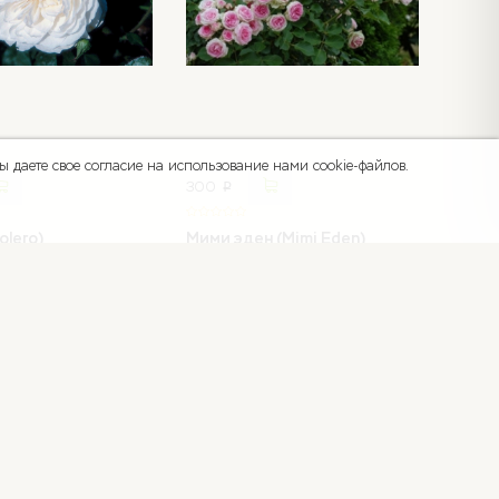
 даете свое согласие на использование нами cookie-файлов.
300
p
olero)
Мими эден (Mimi Eden)