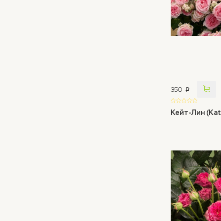
350
p
Кейт-Лин (Kat