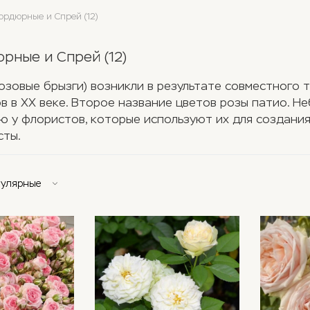
ордюрные и Спрей (12)
рные и Спрей (12)
розовые брызги) возникли в результате совместного
в в XX веке. Второе название цветов розы патио. Н
ю у флористов, которые используют их для создани
сты.
пулярные