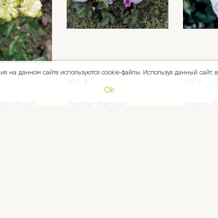
я на данном сайте используются cookie-файлы. Используя данный сайт, вы
400
350
p
p
Ok
ild Eclair)
Парблю (Parbleu)
Болеро (B