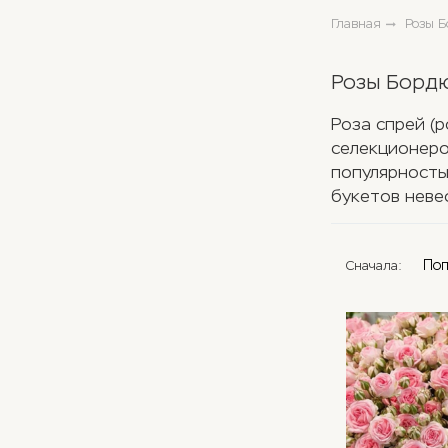
Главная
Розы Б
Розы Бордю
Роза спрей (
селекционеро
популярность
букетов неве
По
Сначала: