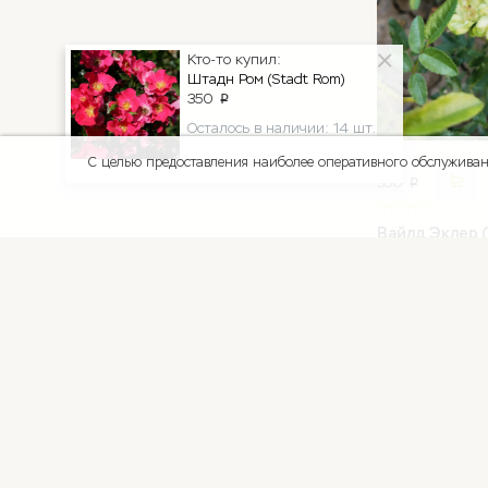
Кто-то купил:
Штадн Ром (Stadt Rom)
350
p
Осталось в наличии: 14 шт.
С целью предоставления наиболее оперативного обслуживани
350
p
Вайлд Эклер (W