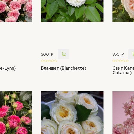
300
350
p
p
e-Lynn)
Бланшет (Blanchette)
Свит Ката
Catalina )