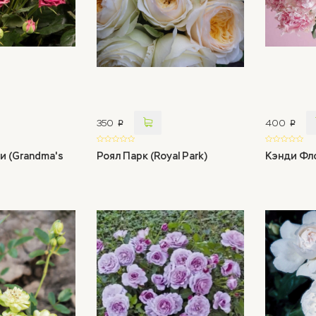
350
400
p
p
и (Grandma's
Роял Парк (Royal Park)
Кэнди Фло