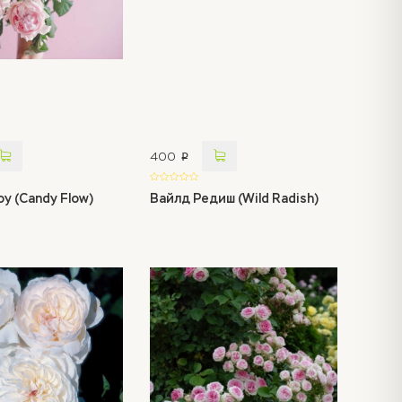
400
p
у (Candy Flow)
Вайлд Редиш (Wild Radish)