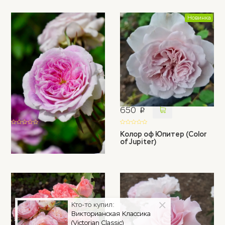
Новинка
550
650
p
p
Кирке (Kirkе)
Колор оф Юпитер (Color
of Jupiter)
Кто-то купил:
Викторианская Классика
(Victorian Classic)