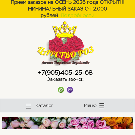
Прием заказов на ОСЕНЬ 2026 года ОТКРЫТ!!!
МИНИМАЛЬНЫЙ ЗАКАЗ ОТ 2.000
ose
ose
рублей
Подробности
+7(905)405-25-68
Заказать звонок
Каталог
Меню