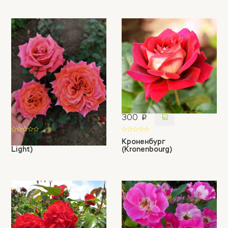
450
300
p
p
Коппер Лайт (Copper
Кроненбург
Light)
(Kronenbourg)