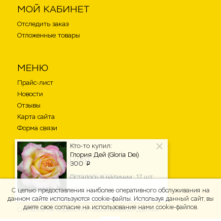
МОЙ КАБИНЕТ
Отследить заказ
Отложенные товары
МЕНЮ
Прайс-лист
Новости
Отзывы
Карта сайта
Форма связи
Кто-то купил:
Глория Дей (Gloria Dei)
ИНФОРМАЦИЯ
300
p
Политика конфиденциальности
Осталось в наличии: 17 шт.
Доставка
С целью предоставления наиболее оперативного обслуживания на
Публичная оферта
данном сайте используются cookie-файлы. Используя данный сайт, вы
даете свое согласие на использование нами cookie-файлов.
Согласие на обработку персональных данных