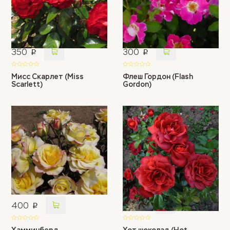
350
300
p
p
Мисс Скарлет (Miss
Флеш Гордон (Flash
Scarlett)
Gordon)
400
350
p
p