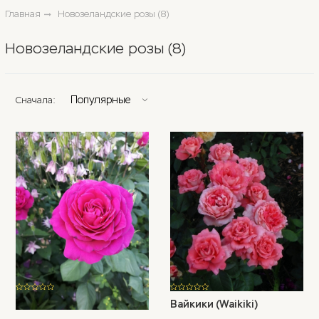
Главная
Новозеландские розы (8)
Новозеландские розы (8)
Популярные
Сначала:
350
400
p
p
Биг Перпл (Big Purple)
Вайкики (Waikiki)