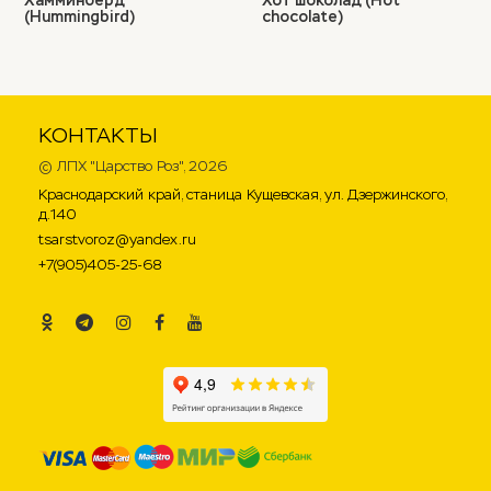
Хамминберд
Хот шоколад (Hot
(Hummingbird)
chocolate)
КОНТАКТЫ
©
ЛПХ "Царство Роз"
, 2026
Краснодарский край, станица Кущевская, ул. Дзержинского,
д.140
tsarstvoroz@yandex.ru
+7(905)405-25-68
.
.
.
.
.