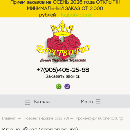
Прием заказов на ОСЕНЬ 2026 года ОТКРЫТ!!!
МИНИМАЛЬНЫЙ ЗАКАЗ ОТ 2.000
ose
ose
рублей
Подробности
+7(905)405-25-68
Заказать звонок
Каталог
Меню
Главная
Новозеландские розы (8)
Кроненбург (Kronenbourg)
Кроненбург (Kronenbourg)