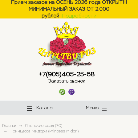
Прием заказов на ОСЕНЬ 2026 года ОТКРЫТ!!!
МИНИМАЛЬНЫЙ ЗАКАЗ ОТ 2.000
ose
ose
рублей
Подробности
+7(905)405-25-68
Заказать звонок
Каталог
Меню
Главная
Японские розы (70)
Принцесса Мидори (Princess Midori)