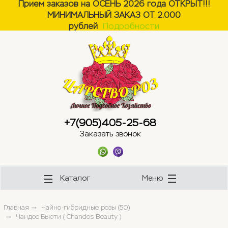
Прием заказов на ОСЕНЬ 2026 года ОТКРЫТ!!!
МИНИМАЛЬНЫЙ ЗАКАЗ ОТ 2.000
ose
ose
рублей
Подробности
+7(905)405-25-68
Заказать звонок
Каталог
Меню
Главная
Чайно-гибридные розы (50)
Чандос Бьюти ( Chandos Beauty )