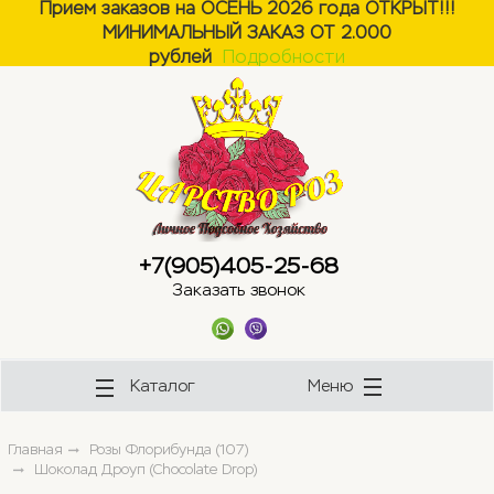
Прием заказов на ОСЕНЬ 2026 года ОТКРЫТ!!!
МИНИМАЛЬНЫЙ ЗАКАЗ ОТ 2.000
ose
ose
рублей
Подробности
+7(905)405-25-68
Заказать звонок
Каталог
Меню
Главная
Розы Флорибунда (107)
Шоколад Дроуп (Chocolate Drop)