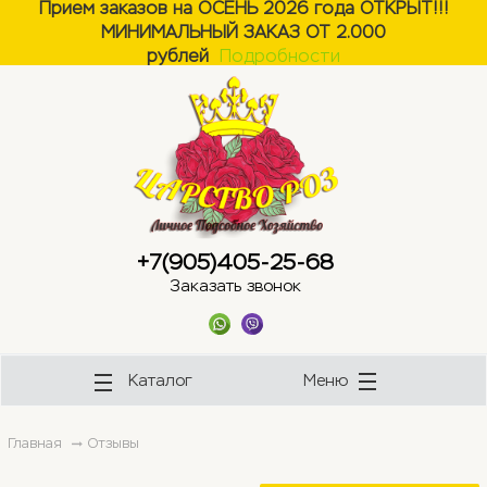
Прием заказов на ОСЕНЬ 2026 года ОТКРЫТ!!!
МИНИМАЛЬНЫЙ ЗАКАЗ ОТ 2.000
ose
ose
рублей
Подробности
+7(905)405-25-68
Заказать звонок
Каталог
Меню
Главная
Отзывы