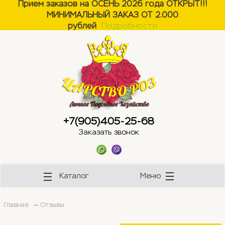
Прием заказов на ОСЕНЬ 2026 года ОТКРЫТ!!!
МИНИМАЛЬНЫЙ ЗАКАЗ ОТ 2.000
ose
ose
рублей
Подробности
+7(905)405-25-68
Заказать звонок
Каталог
Меню
Главная
Отзывы